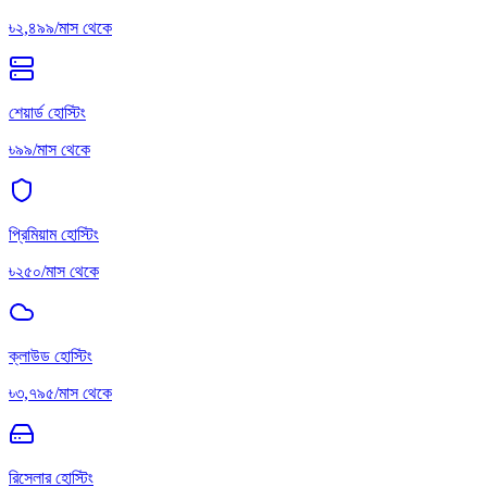
৳২,৪৯৯/মাস থেকে
শেয়ার্ড হোস্টিং
৳৯৯/মাস থেকে
প্রিমিয়াম হোস্টিং
৳২৫০/মাস থেকে
ক্লাউড হোস্টিং
৳৩,৭৯৫/মাস থেকে
রিসেলার হোস্টিং