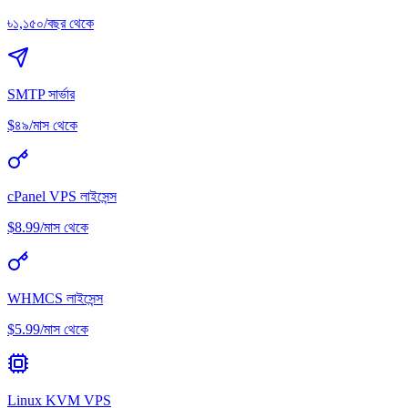
৳১,১৫০/বছর থেকে
SMTP সার্ভার
$৪৯/মাস থেকে
cPanel VPS লাইসেন্স
$8.99/মাস থেকে
WHMCS লাইসেন্স
$5.99/মাস থেকে
Linux KVM VPS