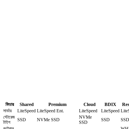
ফিচার
Shared
Premium
Cloud
BDIX
Res
সার্ভার
LiteSpeed
LiteSpeed Ent.
LiteSpeed
LiteSpeed
Lite
স্টোরেজ
NVMe
SSD
NVMe SSD
SSD
SS
টাইপ
SSD
কন্ট্রোল
WH