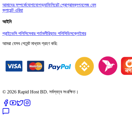
আমাদের সম্পর্কে
যোগাযোগ
অ্যাফিলিয়েট প্রোগ্রাম
ব্লগ
নলেজ বেস
ক্লায়েন্ট এরিয়া
আইনি
প্রাইভেসি পলিসি
সেবার শর্তাবলী
রিফান্ড পলিসি
ডিসক্লেইমার
আমরা যেসব পেমেন্ট মাধ্যম গ্রহণ করি:
©
2026
Rapid Host BD. সর্বস্বত্ব সংরক্ষিত।