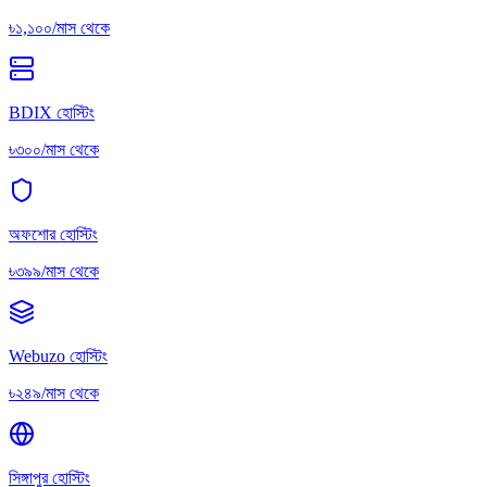
৳১,১০০/মাস থেকে
BDIX হোস্টিং
৳৩০০/মাস থেকে
অফশোর হোস্টিং
৳৩৯৯/মাস থেকে
Webuzo হোস্টিং
৳২৪৯/মাস থেকে
সিঙ্গাপুর হোস্টিং