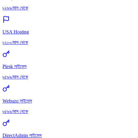
৳২৯৯/মাস থেকে
USA Hosting
৳২০০/মাস থেকে
Plesk লাইসেন্স
৳৫৯৯/মাস থেকে
Webuzo লাইসেন্স
৳৫৯৯/মাস থেকে
DirectAdmin লাইসেন্স