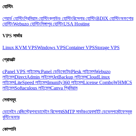
হোস্টিং
শেয়ার্ড হোস্টিং
প্রিমিয়াম হোস্টিং
ক্লাউড হোস্টিং
রিসেলার হোস্টিং
BDIX হোস্টিং
অফশোর
হোস্টিং
Webuzo হোস্টিং
সিঙ্গাপুর হোস্টিং
USA Hosting
VPS সার্ভার
Linux KVM VPS
Windows VPS
Container VPS
Storage VPS
প্রোডাক্ট
cPanel VPS লাইসেন্স
cPanel ডেডিকেটেড
Plesk লাইসেন্স
Webuzo
লাইসেন্স
DirectAdmin লাইসেন্স
JetBackup লাইসেন্স
CloudLinux
লাইসেন্স
LiteSpeed লাইসেন্স
Imunify360 লাইসেন্স
License Combo
WHMCS
লাইসেন্স
Softaculous লাইসেন্স
Canva প্রিমিয়াম
সেবাসমূহ
ডোমেইন রেজিস্ট্রেশন
ডোমেইন রিসেলার
SMTP সার্ভার
ওয়েবসাইট ডেভেলপমেন্ট
ফেসবুক
বুস্টিং
অফার
কোম্পানি