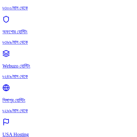
৳৩০০/মাস থেকে
অফশোর হোস্টিং
৳৩৯৯/মাস থেকে
Webuzo হোস্টিং
৳২৪৯/মাস থেকে
সিঙ্গাপুর হোস্টিং
৳২৯৯/মাস থেকে
USA Hosting