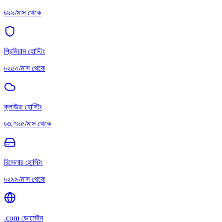
৳৯৯/মাস থেকে
প্রিমিয়াম হোস্টিং
৳২৫০/মাস থেকে
ক্লাউড হোস্টিং
৳৩,৭৯৫/মাস থেকে
রিসেলার হোস্টিং
৳২৯৯/মাস থেকে
.com ডোমেইন