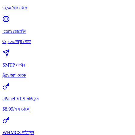
৳২৯৯/মাস থেকে
.com ডোমেইন
৳১,১৫০/বছর থেকে
SMTP সার্ভার
$৪৯/মাস থেকে
cPanel VPS লাইসেন্স
$8.99/মাস থেকে
WHMCS লাইসেন্স