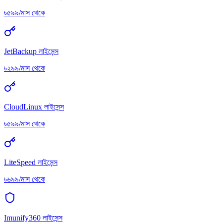
৳৫৯৯/মাস থেকে
JetBackup লাইসেন্স
৳২৯৯/মাস থেকে
CloudLinux লাইসেন্স
৳৫৯৯/মাস থেকে
LiteSpeed লাইসেন্স
৳৬৯৯/মাস থেকে
Imunify360 লাইসেন্স