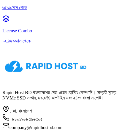
৳৫৯৯/মাস থেকে
License Combo
৳২,৪৯৯/মাস থেকে
Rapid Host BD বাংলাদেশের সেরা ওয়েব হোস্টিং কোম্পানি। সাশ্রয়ী মূল্যে
NVMe SSD সার্ভার, ৯৯.৯% আপটাইম এবং ২৪/৭ বাংলা সাপোর্ট।
ঢাকা, বাংলাদেশ
+৮৮০১৯৮৮৩৬৬৩০৫
company@rapidhostbd.com