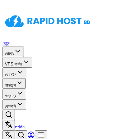
হোম
হোস্টিং
VPS সার্ভার
ডোমেইন
লাইসেন্স
অন্যান্য
কোম্পানি
লগইন