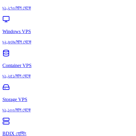
৳১,২৭০/মাস থেকে
Windows VPS
৳২,৬৩৯/মাস থেকে
Container VPS
৳১,২৫১/মাস থেকে
Storage VPS
৳১,১০০/মাস থেকে
BDIX হোস্টিং