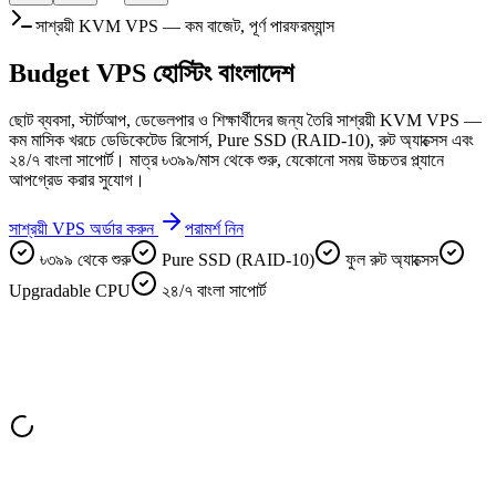
সাশ্রয়ী KVM VPS — কম বাজেট, পূর্ণ পারফরম্যান্স
Budget VPS
হোস্টিং বাংলাদেশ
ছোট ব্যবসা, স্টার্টআপ, ডেভেলপার ও শিক্ষার্থীদের জন্য তৈরি সাশ্রয়ী KVM VPS —
কম মাসিক খরচে ডেডিকেটেড রিসোর্স, Pure SSD (RAID-10), রুট অ্যাক্সেস এবং
২৪/৭ বাংলা সাপোর্ট। মাত্র ৳৩৯৯/মাস থেকে শুরু, যেকোনো সময় উচ্চতর প্ল্যানে
আপগ্রেড করার সুযোগ।
সাশ্রয়ী VPS অর্ডার করুন
পরামর্শ নিন
৳৩৯৯ থেকে শুরু
Pure SSD (RAID-10)
ফুল রুট অ্যাক্সেস
Upgradable CPU
২৪/৭ বাংলা সাপোর্ট